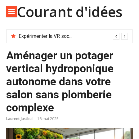
Aller
Courant d'idées
au
contenu
Déployer un assistant vocal open-source auto-hébergé pour piloter votre smart home sans Google
Aménager un potager
vertical hydroponique
autonome dans votre
salon sans plomberie
complexe
Laurent Justbul
16 mai 2025