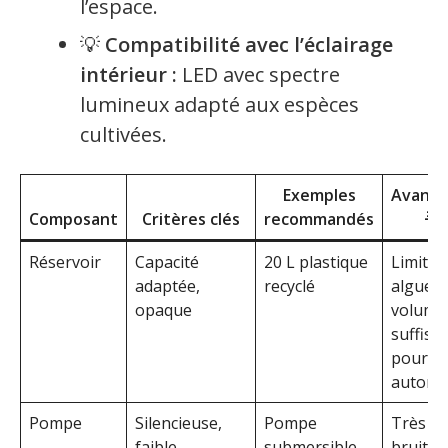
l’espace.
💡
Compatibilité avec l’éclairage
intérieur :
LED avec spectre
lumineux adapté aux espèces
cultivées.
Exemples
Avanta
Composant
Critères clés
recommandés
🌟
Réservoir
Capacité
20 L plastique
Limite
adaptée,
recyclé
algues,
opaque
volume
suffisa
pour
autono
Pompe
Silencieuse,
Pompe
Très fa
faible
submersible
bruit,