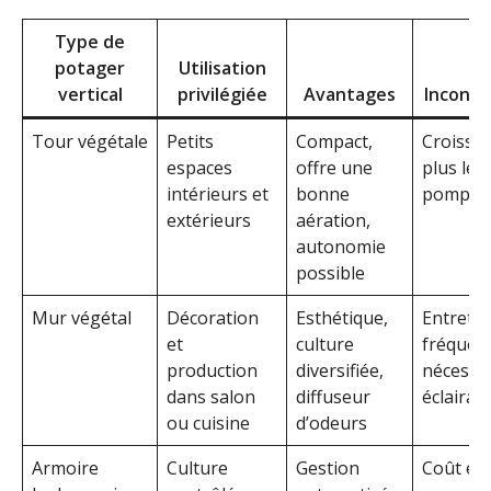
Type de
potager
Utilisation
vertical
privilégiée
Avantages
Inconvé
Tour végétale
Petits
Compact,
Croissa
espaces
offre une
plus len
intérieurs et
bonne
pompe
extérieurs
aération,
autonomie
possible
Mur végétal
Décoration
Esthétique,
Entretie
et
culture
fréquent
production
diversifiée,
nécessit
dans salon
diffuseur
éclairag
ou cuisine
d’odeurs
Armoire
Culture
Gestion
Coût éle