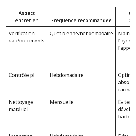
Aspect
Obj
entretien
Fréquence recommandée
pri
Vérification
Quotidienne/hebdomadaire
Mainten
eau/nutriments
l’hydrat
l’apport
Contrôle pH
Hebdomadaire
Optimis
absorpt
racinair
Nettoyage
Mensuelle
Éviter
matériel
dévelo
bactéri