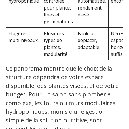
hydroponique
contrôlée
automatisée,
encomb
pour plantes
rendement
fines et
élevé
germinations
Étagères
Plusieurs
Facile à
Nécessi
multi-niveaux
types de
déplacer,
espace
plantes,
adaptable
horizont
modularité
suffisan
Ce panorama montre que le choix de la
structure dépendra de votre espace
disponible, des plantes visées, et de votre
budget. Pour un salon sans plomberie
complexe, les tours ou murs modulaires
hydroponiques, munis d’une gestion
simple de la solution nutritive, sont
souvent les plus adaptés.