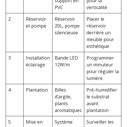
support en
pour la
PVC
verticalité
2
Réservoir
Réservoir
Placer le
et pompe
20L, pompe
réservoir
silencieuse
derrière un
meuble pour
esthétique
3
Installation
Bande LED
Programmer
éclairage
12W/m
un minuteur
pour réguler la
lumière
4
Plantation
Billes
Pré-humidifier
d’argile,
le substrat
plants
avant
aromatiques
plantation
5
Mise en
Système
Surveiller les