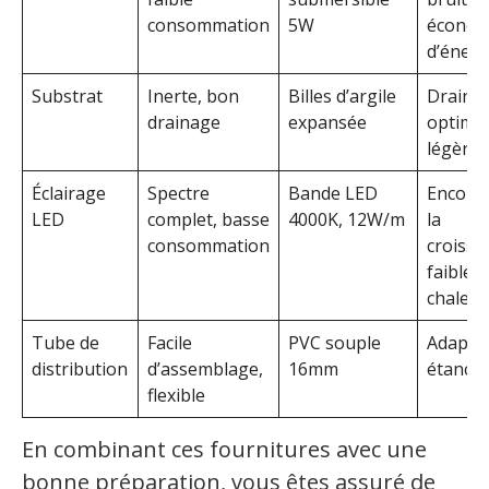
consommation
5W
économ
d’énerg
Substrat
Inerte, bon
Billes d’argile
Draina
drainage
expansée
optimal
légère
Éclairage
Spectre
Bande LED
Encour
LED
complet, basse
4000K, 12W/m
la
consommation
croissa
faible
chaleur
Tube de
Facile
PVC souple
Adaptab
distribution
d’assemblage,
16mm
étanch
flexible
En combinant ces fournitures avec une
bonne préparation, vous êtes assuré de