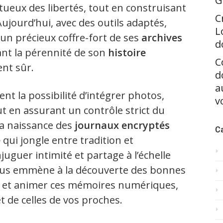
G
tueux des libertés, tout en construisant
C
ujourd’hui, avec des outils adaptés,
L
 un précieux coffre-fort de ses
archives
d
ant la pérennité de son
histoire
C
nt sûr.
d
a
t la possibilité d’intégrer photos,
v
ut en assurant un contrôle strict du
a naissance des
journaux encryptés
C
e
qui jongle entre tradition et
uguer intimité et partage à l’échelle
 vous emmène à la découverte des bonnes
er et animer ces mémoires numériques,
t de celles de vos proches.