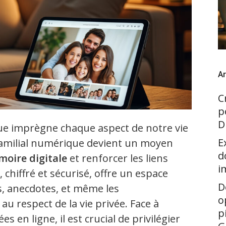
Ar
C
p
D
e imprègne chaque aspect de notre vie
E
familial numérique devient un moyen
d
moire digitale
et renforcer les liens
i
 chiffré et sécurisé, offre un espace
D
, anecdotes, et même les
o
 respect de la vie privée. Face à
p
 en ligne, il est crucial de privilégier