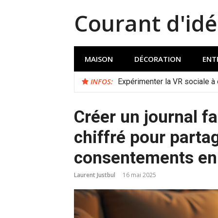
Aller
Courant d'idé
au
contenu
MAISON
DÉCORATION
ENT
INFOS:
Expérimenter la VR sociale à
Créer un journal f
chiffré pour parta
consentements en 
Laurent Justbul
16 mai 2025