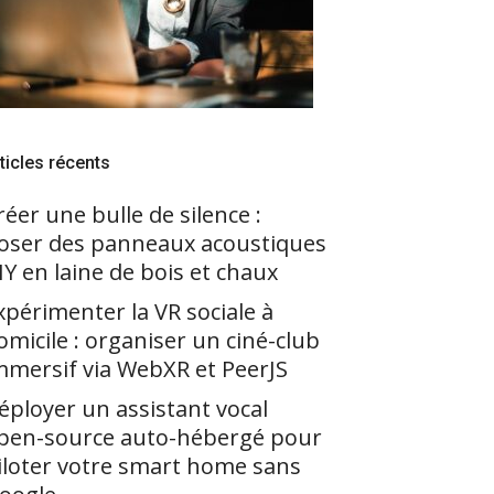
ticles récents
réer une bulle de silence :
oser des panneaux acoustiques
IY en laine de bois et chaux
xpérimenter la VR sociale à
omicile : organiser un ciné-club
mmersif via WebXR et PeerJS
éployer un assistant vocal
pen-source auto-hébergé pour
iloter votre smart home sans