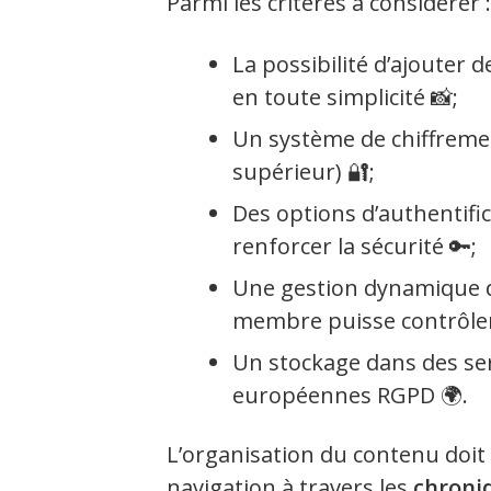
Parmi les critères à considérer :
La possibilité d’ajouter 
en toute simplicité 📸;
Un système de chiffreme
supérieur) 🔐;
Des options d’authentific
renforcer la sécurité 🔑;
Une gestion dynamique d
membre puisse contrôler c
Un stockage dans des s
européennes RGPD 🌍.
L’organisation du contenu doit 
navigation à travers les
chroni