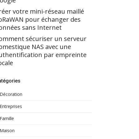
oogle
réer votre mini-réseau maillé
oRaWAN pour échanger des
onnées sans Internet
omment sécuriser un serveur
omestique NAS avec une
uthentification par empreinte
ocale
atégories
Décoration
Entreprises
Famille
Maison