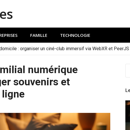
es
REPRISES
FAMILLE
TECHNOLOGIE
 domicile : organiser un ciné-club immersif via WebXR et PeerJS
amilial numérique
R
P
ger souvenirs et
:
Le
ligne