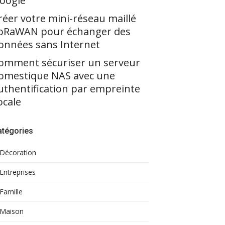
oogle
réer votre mini-réseau maillé
oRaWAN pour échanger des
onnées sans Internet
omment sécuriser un serveur
omestique NAS avec une
uthentification par empreinte
ocale
atégories
Décoration
Entreprises
Famille
Maison