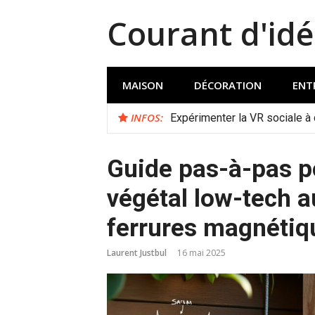
Aller
Courant d'idé
au
contenu
MAISON
DÉCORATION
ENT
INFOS:
Expérimenter la VR sociale à
Guide pas-à-pas po
végétal low-tech a
ferrures magnétiq
Laurent Justbul
16 mai 2025