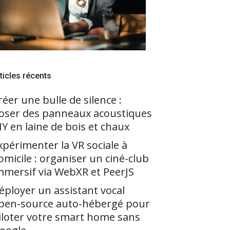
ticles récents
réer une bulle de silence :
oser des panneaux acoustiques
IY en laine de bois et chaux
xpérimenter la VR sociale à
omicile : organiser un ciné-club
mmersif via WebXR et PeerJS
éployer un assistant vocal
pen-source auto-hébergé pour
iloter votre smart home sans