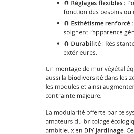
🧲
Réglages flexibles
: Po
fonction des besoins ou d
🧲
Esthétisme renforcé
:
soignent l’apparence gén
🧲
Durabilité
: Résistant
extérieures.
Un montage de mur végétal équ
aussi la
biodiversité
dans les zo
les modules et ainsi augmenter
contrainte majeure.
La modularité offerte par ce sy
amateurs du bricolage écologiq
ambitieux en
DIY jardinage
. C