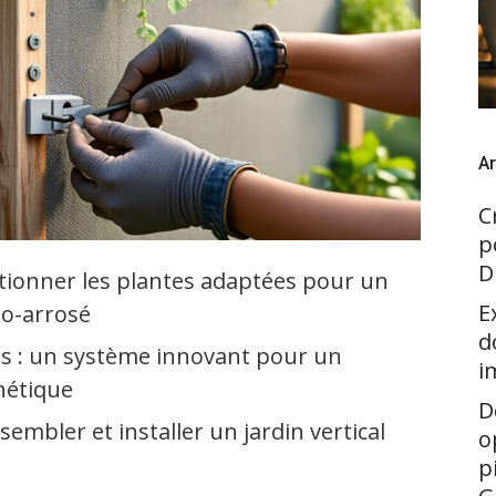
Ar
C
p
D
ctionner les plantes adaptées pour un
E
to-arrosé
d
s : un système innovant pour un
i
hétique
D
sembler et installer un jardin vertical
o
p