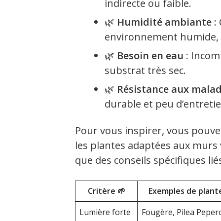
indirecte ou faible.
🌿
Humidité ambiante
:
environnement humide, d’
🌿
Besoin en eau
: Incom
substrat très sec.
🌿
Résistance aux malad
durable et peu d’entretie
Pour vous inspirer, vous pouv
les plantes adaptées aux murs v
que des conseils spécifiques lié
Critère 🌱
Exemples de plant
Lumière forte
Fougère, Pilea Peper