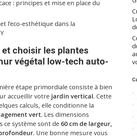
G
icace : principes et mise en place du
C
L
 et l’eco-esthétique dans la
d
IY
C
d
et choisir les plantes
a
mur végétal low-tech auto-
v
C
emière étape primordiale consiste à bien
r accueillir votre
jardin vertical
. Cette
lques calculs, elle conditionne la
agement vert
. Les dimensions
ns ce système sont de
60 cm de largeur,
 profondeur
. Une bonne mesure vous