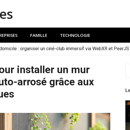
es
REPRISES
FAMILLE
TECHNOLOGIE
 domicile : organiser un ciné-club immersif via WebXR et PeerJS
ur installer un mur
R
P
uto-arrosé grâce aux
:
Le
ues